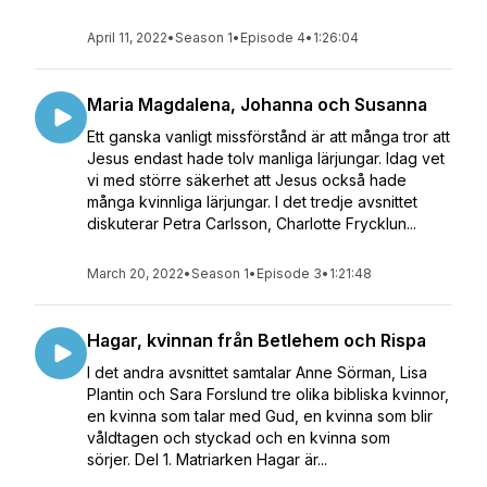
April 11, 2022
•
Season 1
•
Episode 4
•
1:26:04
Maria Magdalena, Johanna och Susanna
Ett ganska vanligt missförstånd är att många tror att
Jesus endast hade tolv manliga lärjungar. Idag vet
vi med större säkerhet att Jesus också hade
många kvinnliga lärjungar. I det tredje avsnittet
diskuterar Petra Carlsson, Charlotte Frycklun...
March 20, 2022
•
Season 1
•
Episode 3
•
1:21:48
Hagar, kvinnan från Betlehem och Rispa
I det andra avsnittet samtalar Anne Sörman, Lisa
Plantin och Sara Forslund tre olika bibliska kvinnor,
en kvinna som talar med Gud, en kvinna som blir
våldtagen och styckad och en kvinna som
sörjer. Del 1. Matriarken Hagar är...