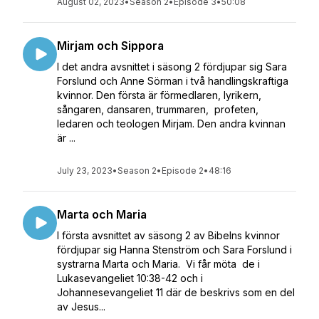
August 02, 2023
•
Season 2
•
Episode 3
•
50:08
Mirjam och Sippora
I det andra avsnittet i säsong 2 fördjupar sig Sara
Forslund och Anne Sörman i två handlingskraftiga
kvinnor. Den första är förmedlaren, lyrikern,
sångaren, dansaren, trummaren, profeten,
ledaren och teologen Mirjam. Den andra kvinnan
är ...
July 23, 2023
•
Season 2
•
Episode 2
•
48:16
Marta och Maria
I första avsnittet av säsong 2 av Bibelns kvinnor
fördjupar sig Hanna Stenström och Sara Forslund i
systrarna Marta och Maria. Vi får möta de i
Lukasevangeliet 10:38-42 och i
Johannesevangeliet 11 där de beskrivs som en del
av Jesus...