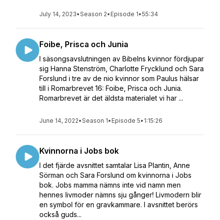
July 14, 2023
•
Season 2
•
Episode 1
•
55:34
Foibe, Prisca och Junia
I säsongsavslutningen av Bibelns kvinnor fördjupar
sig Hanna Stenström, Charlotte Frycklund och Sara
Forslund i tre av de nio kvinnor som Paulus hälsar
till i Romarbrevet 16: Foibe, Prisca och Junia.
Romarbrevet är det äldsta materialet vi har ...
June 14, 2022
•
Season 1
•
Episode 5
•
1:15:26
Kvinnorna i Jobs bok
I det fjärde avsnittet samtalar Lisa Plantin, Anne
Sörman och Sara Forslund om kvinnorna i Jobs
bok. Jobs mamma nämns inte vid namn men
hennes livmoder nämns sju gånger! Livmodern blir
en symbol för en gravkammare. I avsnittet berörs
också guds...